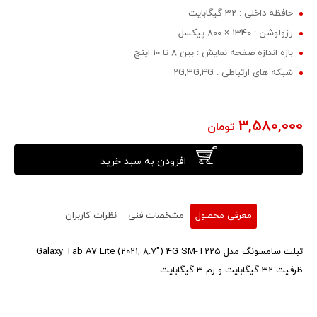
حافظه داخلی : 32 گیگابایت
رزولوشن : 1340 × 800 پیکسل
بازه اندازه صفحه نمایش : بین 8 تا 10 اینچ
شبکه های ارتباطی : 2G,3G,4G
3,580,000
تومان
افزودن به سبد خرید
معرفی محصول
مشخصات فنی
نظرات کاربران
تبلت سامسونگ مدل Galaxy Tab A7 Lite (2021, 8.7") 4G SM-T225
ظرفیت 32 گیگابایت و رم 3 گیگابایت