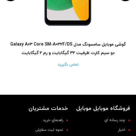
گوشی موبایل سامسونگ مدل Galaxy A03 Core SM-A032F/DS
دو سیم‌ کارت ظرفیت 32 گیگابایت و رم 2 گیگابایت
تماس بگیرید
فروشگاه موبایل موبایل
خدمات مشتریان
چند رسانه ای
راهنمای خرید
اخبار
نحوه ثبت سفارش