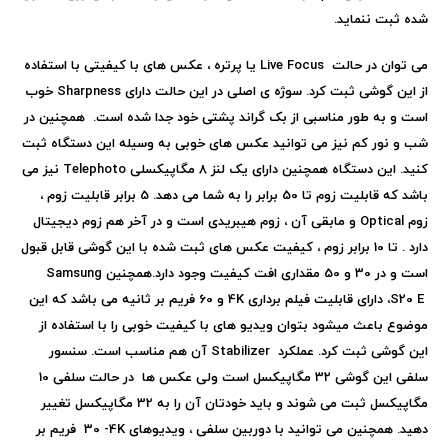
شده ثبت ننماید.
می توان در حالت
Live Focus
یا پرتره ، عکس های با کیفیتی با استفاده
از این گوشی ثبت کرد. سوژه ی اصلی در این حالت دارای
Sharpness
خوب
است و به طور مناسبی از بک گراند پشتی خود جدا شده است. همچنین در
شب و نور کم نیز می توانید عکس های خوبی به وسیله این دستگاه ثبت
کنید. این دستگاه همچنین دارای یک لنز 8 مگاپیکسلی
Telephoto
نیز می
باشد که قابلیت زوم تا 50 برابر را به شما می دهد. 5 برابر قابلیت زوم ،
زوم
Optical
و مابقی آن ، زوم هیبریدی است و در آخر هم زوم دیجیتال
دارد . تا 10 برابر زوم ، کیفیت عکس های ثبت شده با این گوشی قابل قبول
است و در 30 و 50 مقداری افت کیفیت وجود دارد.همچنین
Samsung
S20 E
، دارای قابلیت فیلم برداری
4K
و 60 فریم بر ثانیه می باشد که این
موضوع باعث میشود بتوان ویدیو های با کیفیت خوبی را با استفاده از
این گوشی ثبت کرد. عملکرد
Stabilizer
آن هم مناسب است. سنسور
سلفی این گوشی 32 مگاپیکسل است ولی عکس ها در حالت سلفی 10
مگاپیکسل ثبت می شوند و باید خودتان آن را به 32 مگاپیکسل تغییر
دهید. همچنین می توانید با دوربین سلفی ، ویدیوهای
4K
- 30
فريم بر