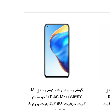
دل
گوشی موبایل شیائومی مدل Mi
R
10T 5G M2007J3SY دو سیم‌
ظرفیت
کارت ظرفیت 128 گیگابایت و رم 8