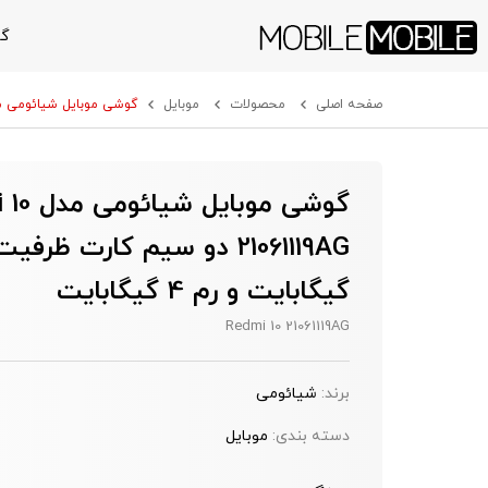
گو
صفحه اصلی
محصولات
موبایل
گوشی موبایل شیائومی مدل Redmi 10 21061119AG دو سیم‌ کارت ظرفیت 64 گیگابایت و
گوشی موبای
گیگابایت و رم 4 گیگابایت
Redmi 10 21061119AG
برند:
شیائومی
دسته بندی:
موبایل