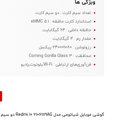
ویژگی ها
تعداد سیم کارت : دو سیم کارت
استاندارد کارت حافظه : eMMC 5.1
حافظه داخلی : 64 گیگابایت
مقدار رم : 4 گیگابایت
رزولوشن : 1080×2400 پیکسل
محافظت : Corning Gorilla Glass 3
فن‌آوری‌های ارتباطی : Wi-Fi,بلوتوث,رادیو
گوشی موبایل شیائومی مدل Redmi 10 21061119AG دو سیم‌ کارت ظرفیت 64 گیگابایت و رم 4 گیگابایت