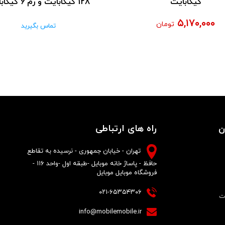
گیگابایت
128 گیگابایت و رم 6 گیگابایت
۵,۱۷۰,۰۰۰
تومان
تماس بگیرید
ن
راه های ارتباطی
تهران - خیابان جمهوری - نرسیده به تقاطع
حافظ - پاساژ خانه موبایل -طبقه اول -واحد ۱۱۶ -
فروشگاه موبایل موبایل
۰۲۱-۶۵۳۵۴۳۰۶
ات
info@mobilemobile.ir