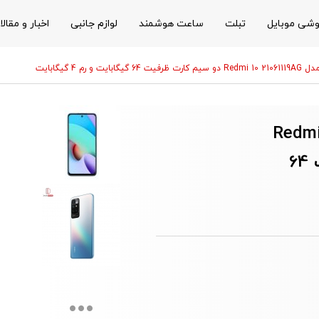
شی موبایل
تبلت
ساعت هوشمند
لوازم جانبی
اخبار و مقال
 رم 4 گیگابایت
ل شیائومی مدل Redmi 10
21061119AG دو سیم‌ کارت ظرفیت 64